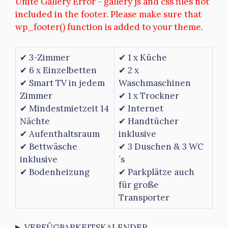
Unite Gallery Error - gallery js and css files not
included in the footer. Please make sure that
wp_footer() function is added to your theme.
✔ 3-Zimmer
✔ 1 x Küche
✔ 6 x Einzelbetten
✔ 2 x
✔ Smart TV in jedem
Waschmaschinen
Zimmer
✔ 1 x Trockner
✔ Mindestmietzeit 14
✔ Internet
Nächte
✔ Handtücher
✔ Aufenthaltsraum
inklusive
✔ Bettwäsche
✔ 3 Duschen & 3 WC
inklusive
´s
✔ Bodenheizung
✔ Parkplätze auch
für große
Transporter
VERFÜGBARKEITSKALENDER